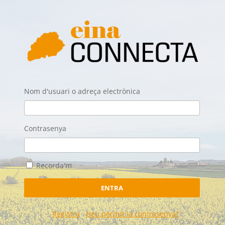
Nom d'usuari o adreça electrònica
Contrasenya
Recorda'm
ENTRA
Registra
Heu perdut la contrasenya?